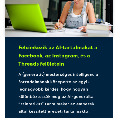
Felcímkézik az AI-tartalmakat a
Facebook, az Instagram, és a
Threads felületein
A (generatív) mesterséges intelligencia
forradalmának közepette az egyik
legnagyobb kérdés, hogy hogyan
különböztessük meg az AI-generálta
“szintetikus” tartalmakat az emberek
által készített eredeti tartalmaktól.