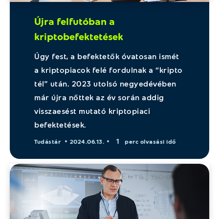
Újra felfutóban a
kriptobefektetések
Úgy fest, a befektetők óvatosan ismét
a kriptopiacok felé fordulnak a “kripto
tél” után. 2023 utolsó negyedévében
már újra nőttek az év során addig
visszaesést mutató kriptopiaci
befektetések.
1
Tudástár
2024.06.13.
perc olvasási idő