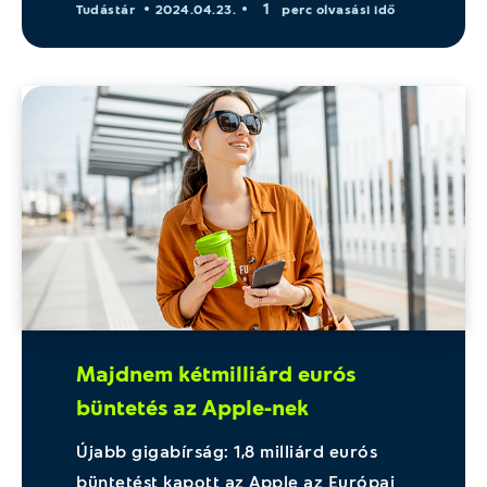
1
Tudástár
2024.04.23.
perc olvasási idő
Majdnem kétmilliárd eurós
büntetés az Apple-nek
Újabb gigabírság: 1,8 milliárd eurós
büntetést kapott az Apple az Európai