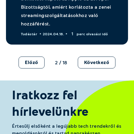
Bizottságtól, amiért korlátozta a zenei
streamingszolgáltatásokhoz való
hozzáférést.
1
Tudástár
2024.04.18.
perc olvasási idő
Előző
Következő
2 / 18
Iratkozz fel
hírlevelünkre
Értesülj elsőként a legújabb tech trendekről és
megoldásokról és tartsd naprakészen