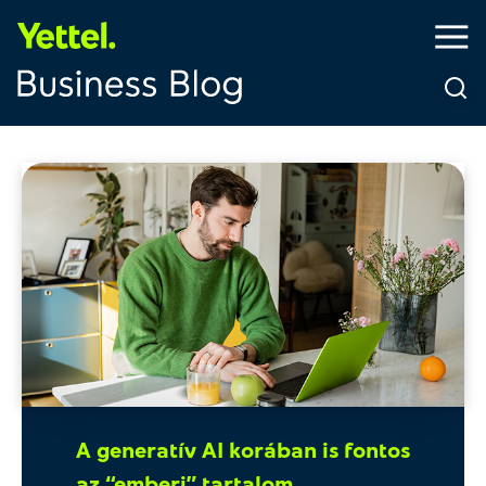
A generatív AI korában is fontos
az “emberi” tartalom