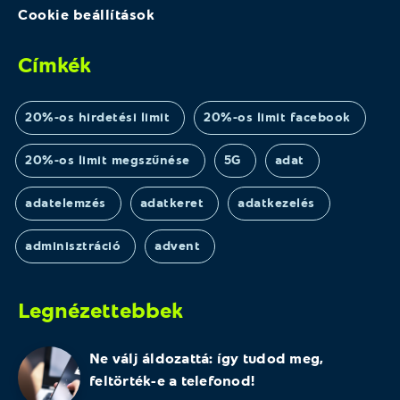
Cookie beállítások
Címkék
20%-os hirdetési limit
20%-os limit facebook
20%-os limit megszűnése
5G
adat
adatelemzés
adatkeret
adatkezelés
adminisztráció
advent
Legnézettebbek
Ne válj áldozattá: így tudod meg,
feltörték-e a telefonod!