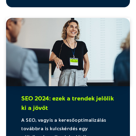
SEO 2024: ezek a trendek jelölik
ki a jövőt
A SEO, vagyis a keresőoptimalizálás
továbbra is kulcskérdés egy