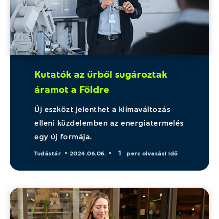
Kutatók az űrből sugároztak
áramot a Földre
Új eszközt jelenthet a klímaváltozás
elleni küzdelemben az energiatermelés
egy új formája.
1
Tudástár
2024.06.06.
perc olvasási idő