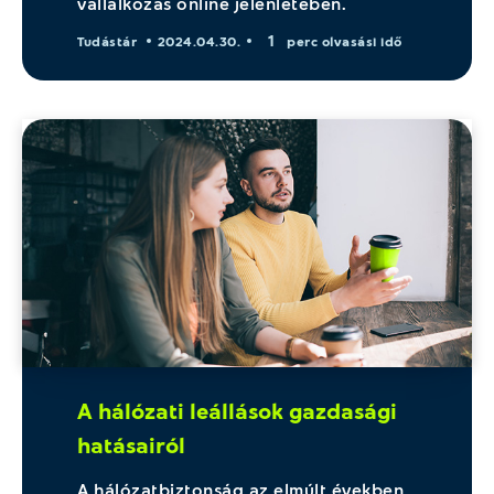
vállalkozás online jelenlétében.
1
Tudástár
2024.04.30.
perc olvasási idő
A hálózati leállások gazdasági
hatásairól
A hálózatbiztonság az elmúlt években