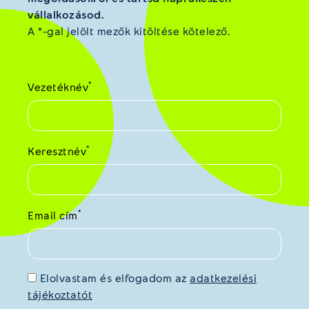
vállalkozásod.
A *-gal jelölt mezők kitöltése kötelező.
*
Vezetéknév
*
Keresztnév
*
Email cím
Elolvastam és elfogadom az
adatkezelési
tájékoztatót