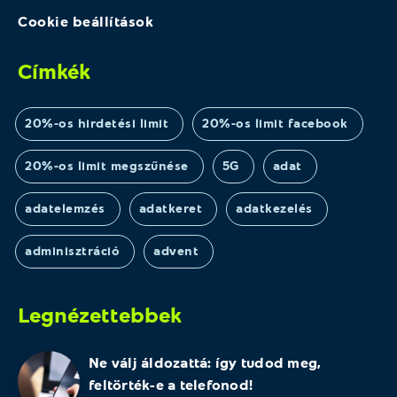
Cookie beállítások
Címkék
20%-os hirdetési limit
20%-os limit facebook
20%-os limit megszűnése
5G
adat
adatelemzés
adatkeret
adatkezelés
adminisztráció
advent
Legnézettebbek
Ne válj áldozattá: így tudod meg,
feltörték-e a telefonod!