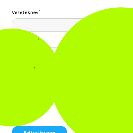
*
Vezetéknév
*
Keresztnév
*
Email cím
Elolvastam és elfogadom az
adatkezelési
tájékoztatót