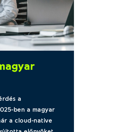
 magyar
kérdés a
 2025-ben a magyar
ár a cloud-native
yújtotta előnyöket