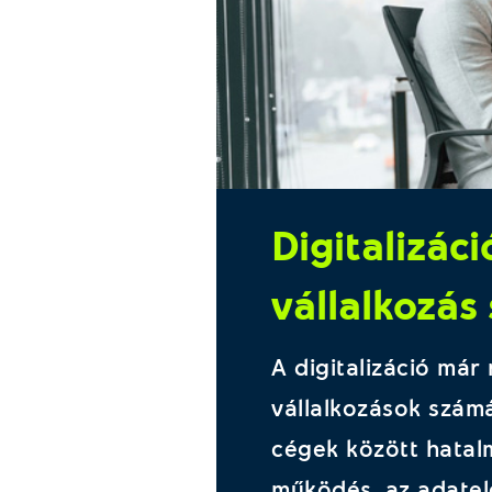
Digitalizác
vállalkozás
A digitalizáció már
vállalkozások szám
cégek között hatal
működés, az adatele