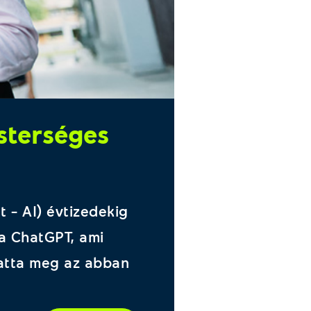
sterséges
t – AI) évtizedekig
 a ChatGPT, ami
atta meg az abban