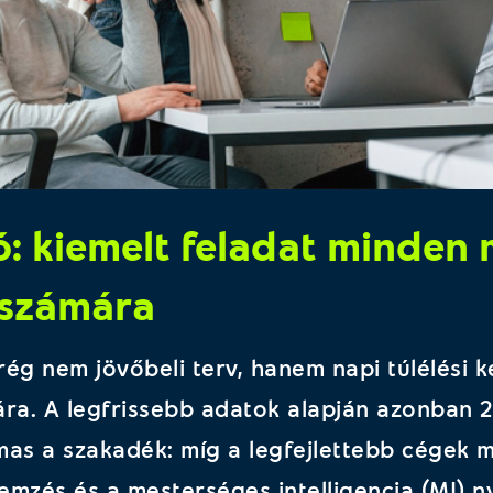
ió: kiemelt feladat minden
 számára
 rég nem jövőbeli terv, hanem napi túlélési 
ára. A legfrissebb adatok alapján azonban
mas a szakadék: míg a legfejlettebb cégek m
mzés és a mesterséges intelligencia (MI) n