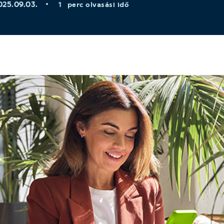
025.09.03.
perc olvasási idő
1