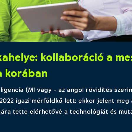
ahelye: kollaboráció a me
ia korában
igencia (MI vagy – az angol rövidítés szerin
2022 igazi mérföldkő lett: ekkor jelent meg
ra tette elérhetővé a technológiát és mut