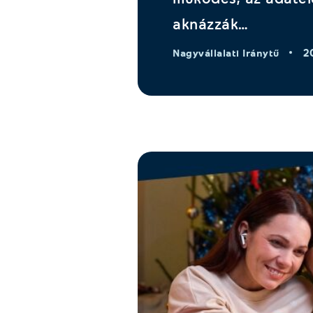
aknázzák…
2
Nagyvállalati Iránytű