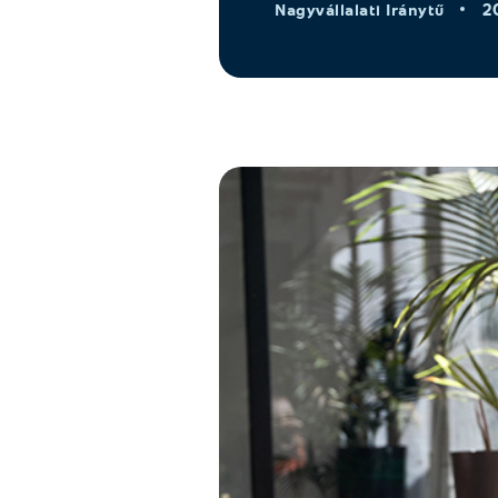
2
Nagyvállalati Iránytű