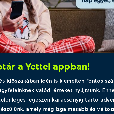
tár a Yettel appban!
és időszakában idén is kiemelten fontos sz
ügyfeleinknek valódi értéket nyújtsunk. Enn
lönleges, egészen karácsonyig tartó adve
szülünk, amely még izgalmasabb és változa