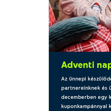
Adventi nap
Az ünnepi készülőd
partnereinknek és 
decemberben egy kü
kuponkampánnyal ké