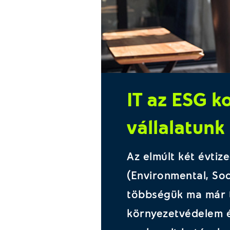
IT az ESG 
vállalatunk
Az elmúlt két évti
(Environmental, So
többségük ma már t
környezetvédelem é