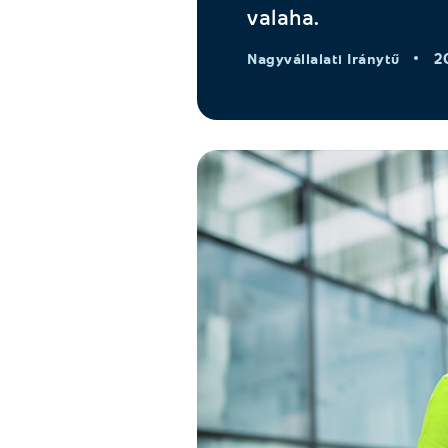
valaha.
2
Nagyvállalati Iránytű