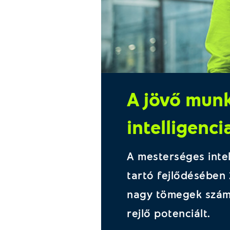
A jövő munk
intelligenc
A mesterséges intell
tartó fejlődésében 
nagy tömegek számá
rejlő potenciált.