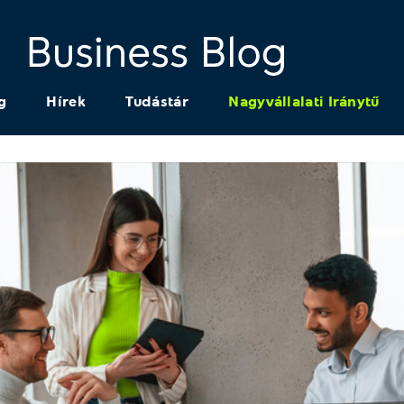
g
Hírek
Tudástár
Nagyvállalati Iránytű