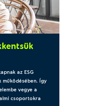
kkentsük
 kapnak az ESG
ok működésében. Így
yelembe vegye a
almi csoportokra