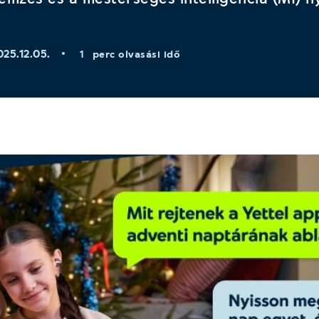
025.12.05.
perc olvasási idő
1