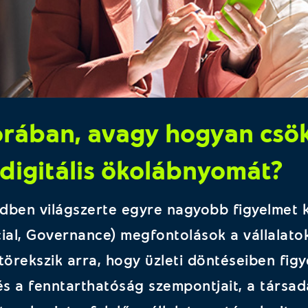
korában, avagy hogyan csö
 digitális ökolábnyomát?
zedben világszerte egyre nagyobb figyelmet
cial, Governance) megfontolások a vállalat
örekszik arra, hogy üzleti döntéseiben fig
s a fenntarthatóság szempontjait, a társad