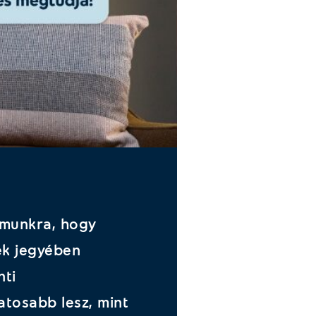
ámunkra, hogy
ek jegyében
nti
tosabb lesz, mint