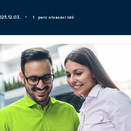
025.12.03.
perc olvasási idő
1