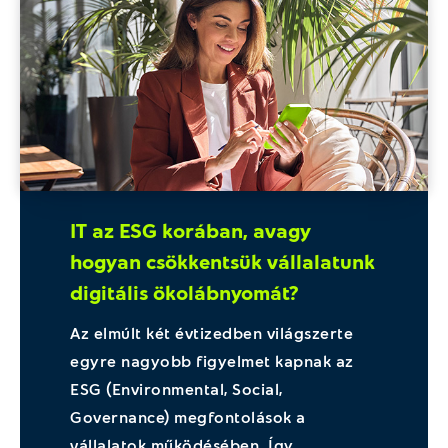
IT az ESG korában, avagy
hogyan csökkentsük vállalatunk
digitális ökolábnyomát?
Az elmúlt két évtizedben világszerte
egyre nagyobb figyelmet kapnak az
ESG (Environmental, Social,
Governance) megfontolások a
vállalatok működésében. Így