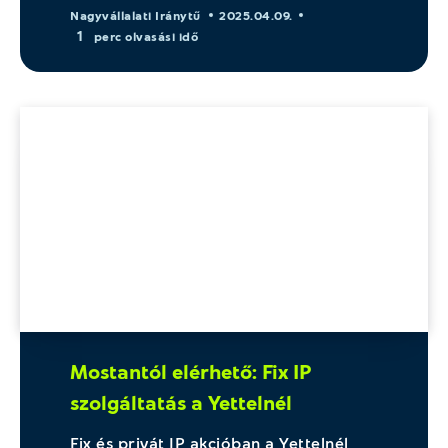
Nagyvállalati Iránytű
2025.04.09.
1
perc olvasási idő
Mostantól elérhető: Fix IP
szolgáltatás a Yettelnél
Fix és privát IP akcióban a Yettelnél