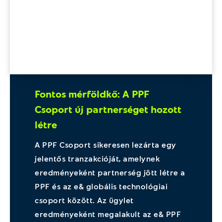
Fontos mérföldkő: A PPF
Csoport új partnerséget hozott
létre
A PPF Csoport sikeresen lezárta egy
jelentős tranzakcióját, amelynek
eredményeként partnerség jött létre a
PPF és az e& globális technológiai
csoport között. Az ügylet
eredményeként megalakult az e& PPF