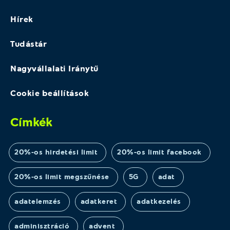
Hírek
Tudástár
Nagyvállalati Iránytű
Cookie beállítások
Címkék
20%-os hirdetési limit
20%-os limit facebook
20%-os limit megszűnése
5G
adat
adatelemzés
adatkeret
adatkezelés
adminisztráció
advent