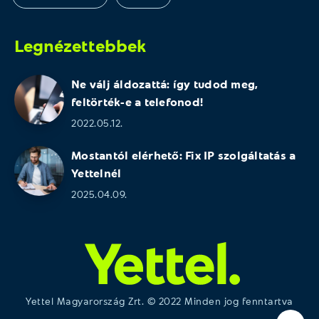
Legnézettebbek
Ne válj áldozattá: így tudod meg,
feltörték-e a telefonod!
2022.05.12.
Mostantól elérhető: Fix IP szolgáltatás a
Yettelnél
2025.04.09.
Yettel Magyarország Zrt. © 2022 Minden jog fenntartva