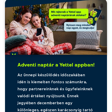
Adventi naptár a Yettel appban!
Az ünnepi készülődés időszakában
idén is kiemelten fontos számunkra,
hogy partnereinknek és ügyfeleinknek
valódi értéket nyújtsunk. Ennek
jegyében decemberben egy
különleges, egészen karácsonyig tartó