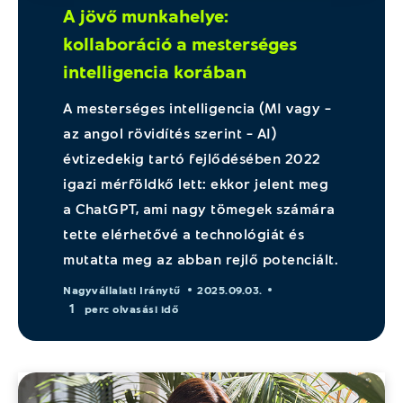
A jövő munkahelye:
kollaboráció a mesterséges
intelligencia korában
A mesterséges intelligencia (MI vagy –
az angol rövidítés szerint – AI)
évtizedekig tartó fejlődésében 2022
igazi mérföldkő lett: ekkor jelent meg
a ChatGPT, ami nagy tömegek számára
tette elérhetővé a technológiát és
mutatta meg az abban rejlő potenciált.
Nagyvállalati Iránytű
2025.09.03.
1
perc olvasási idő