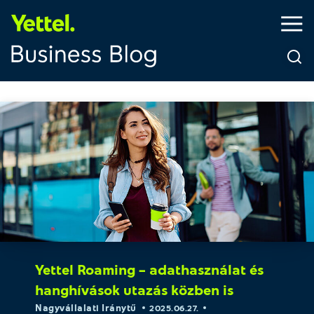
Yettel Roaming – adathasználat és
hanghívások utazás közben is
Nagyvállalati Iránytű
2025.06.27.