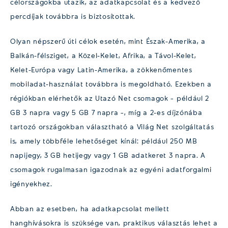
célországokba utazik, az adatkapcsolat és a kedvező
percdíjak továbbra is biztosítottak.
Olyan népszerű úti célok esetén, mint Észak-Amerika, a
Balkán-félsziget, a Közel-Kelet, Afrika, a Távol-Kelet,
Kelet-Európa vagy Latin-Amerika, a zökkenőmentes
mobiladat-használat továbbra is megoldható. Ezekben a
régiókban elérhetők az Utazó Net csomagok – például 2
GB 3 napra vagy 5 GB 7 napra –, míg a 2-es díjzónába
tartozó országokban választható a Világ Net szolgáltatás
is, amely többféle lehetőséget kínál: például 250 MB
napijegy, 3 GB hetijegy vagy 1 GB adatkeret 3 napra. A
csomagok rugalmasan igazodnak az egyéni adatforgalmi
igényekhez.
Abban az esetben, ha adatkapcsolat mellett
hanghívásokra is szüksége van, praktikus választás lehet a