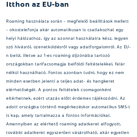
Itthon az EU-ban
Roaming használata során – megfelelő beállítások mellett
– okostelefonja akár automatikusan is csatlakozhat egy
helyi hálózathoz, így az azonnal használatra kész, legyen
szó hívásról, üzenetküldésről vagy adatforgalomról. Az EU-
n belül, illetve az 1-es roaming díjzónába tartozó
országokban tarifacsomagja belföldi feltételekkel, felár
nélkül használható. Fontos azonban tudni, hogy ez nem
minden esetben jelenti a teljes adat- és hangkeret
elérhetőségét. A pontos feltételek csomagonként
eltérhetnek, ezért utazás előtt érdemes tájékozódni. Az
adott országba történő megérkezéskor automatikus SMS-t
is kap, amely tartalmazza a fontos információkat.
Amennyiben az elérhető roaming adatkeret elfogyott,
további adatkeret egyszerűen vásárolható, akár egyetlen