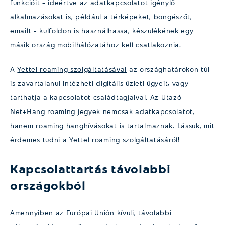
funkcióit – ideértve az adatkapcsolatot igénylő
alkalmazásokat is, például a térképeket, böngészőt,
emailt – külföldön is használhassa, készülékének egy
másik ország mobilhálózatához kell csatlakoznia.
A
Yettel roaming szolgáltatásával
az országhatárokon túl
is zavartalanul intézheti digitális üzleti ügyeit, vagy
tarthatja a kapcsolatot családtagjaival. Az Utazó
Net+Hang roaming jegyek nemcsak adatkapcsolatot,
hanem roaming hanghívásokat is tartalmaznak. Lássuk, mit
érdemes tudni a Yettel roaming szolgáltatásáról!
Kapcsolattartás távolabbi
országokból
Amennyiben az Európai Unión kívüli, távolabbi