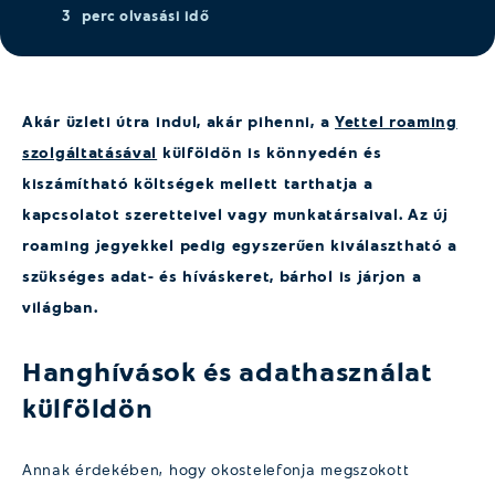
3
perc olvasási idő
Akár üzleti útra indul, akár pihenni, a
Yettel roaming
szolgáltatásával
külföldön is könnyedén és
kiszámítható költségek mellett tarthatja a
kapcsolatot szeretteivel vagy munkatársaival. Az új
roaming jegyekkel pedig egyszerűen kiválasztható a
szükséges adat- és híváskeret, bárhol is járjon a
világban.
Hanghívások és adathasználat
külföldön
Annak érdekében, hogy okostelefonja megszokott