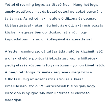
Yettel új roaming jegye, az Utazó Net + Hang hetijegy,
amely adatforgalmat és beszélgetési perceket egyaránt
tartalmaz. Az úti célnak megfelelő díjzóna és csomag
kiválasztásával – akár még indulás előtt, akár már utazás
közben – egyszerűen gondoskodhat arról, hogy
kapcsolatban maradjon kollégáival és szeretteivel.
A
Yettel roaming szolgáltatása
átlátható és kiszámítható:
a díjakról előre pontos tájékoztatást kap, a költségek
pedig utazás közben is folyamatosan nyomon követhetők.
A beépített forgalmi limitek segítenek megelőzni a
túlköltést, míg az adathasználatról és a keret
kimerüléséről szóló SMS-értesítések biztosítják, hogy
külföldön is nyugodtan, mobilinternettel elérhető
maradjon.