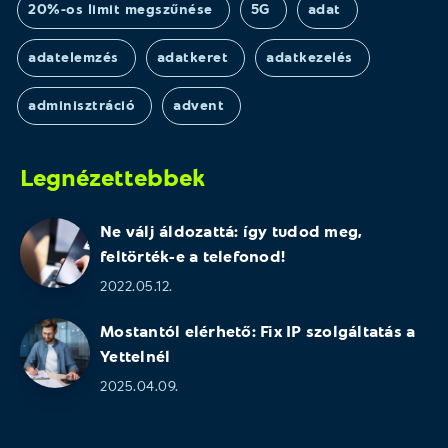
20%-os limit megszűnése
5G
adat
adatelemzés
adatkeret
adatkezelés
adminisztráció
advent
Legnézettebbek
Ne válj áldozattá: így tudod meg,
feltörték-e a telefonod!
2022.05.12.
Mostantól elérhető: Fix IP szolgáltatás a
Yettelnél
2025.04.09.