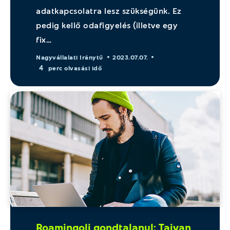
adatkapcsolatra lesz szükségünk. Ez
pedig kellő odafigyelés (illetve egy
fix…
Nagyvállalati Iránytű
2023.07.07.
4
perc olvasási idő
Roamingolj gondtalanul: Tajvan