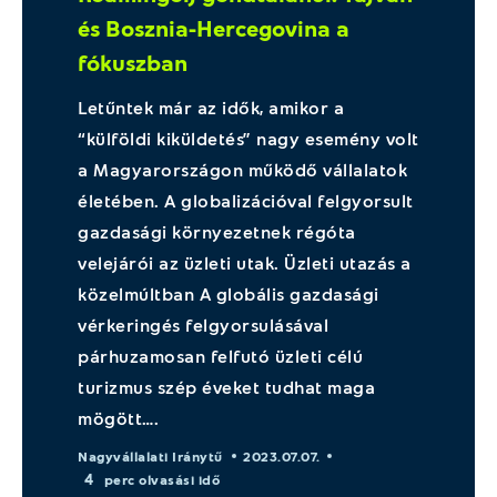
és Bosznia-Hercegovina a
fókuszban
Letűntek már az idők, amikor a
“külföldi kiküldetés” nagy esemény volt
a Magyarországon működő vállalatok
életében. A globalizációval felgyorsult
gazdasági környezetnek régóta
velejárói az üzleti utak. Üzleti utazás a
közelmúltban A globális gazdasági
vérkeringés felgyorsulásával
párhuzamosan felfutó üzleti célú
turizmus szép éveket tudhat maga
mögött….
Nagyvállalati Iránytű
2023.07.07.
4
perc olvasási idő