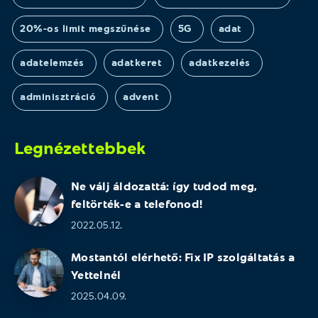
20%-os limit megszűnése
5G
adat
adatelemzés
adatkeret
adatkezelés
adminisztráció
advent
Legnézettebbek
Ne válj áldozattá: így tudod meg,
feltörték-e a telefonod!
2022.05.12.
Mostantól elérhető: Fix IP szolgáltatás a
Yettelnél
2025.04.09.