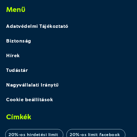
Menü
Adatvédelmi Tájékoztató
Biztonság
Hírek
Tudástár
Nagyvállalati Iránytű
Cookie beállítások
Címkék
20%-os hirdetési limit
20%-os limit facebook