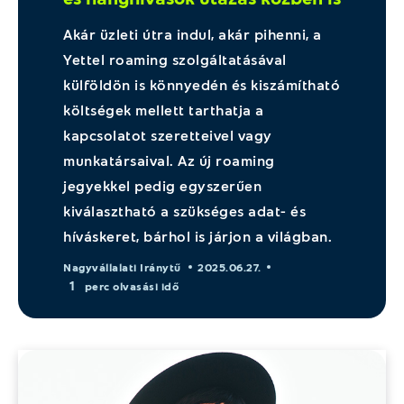
Akár üzleti útra indul, akár pihenni, a
Yettel roaming szolgáltatásával
külföldön is könnyedén és kiszámítható
költségek mellett tarthatja a
kapcsolatot szeretteivel vagy
munkatársaival. Az új roaming
jegyekkel pedig egyszerűen
kiválasztható a szükséges adat- és
híváskeret, bárhol is járjon a világban.
Nagyvállalati Iránytű
2025.06.27.
1
perc olvasási idő