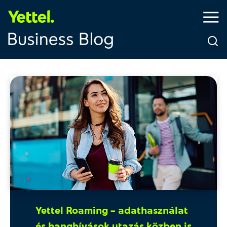
Yettel Roaming – adathasználat
és hanghívások utazás közben is