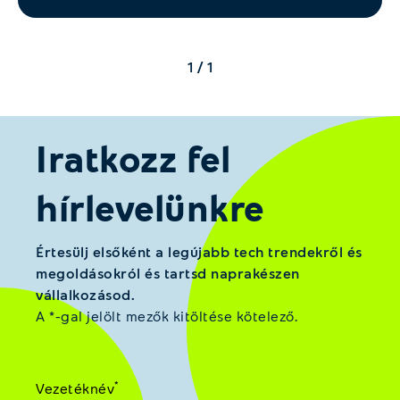
1 / 1
Iratkozz fel
hírlevelünkre
Értesülj elsőként a legújabb tech trendekről és
megoldásokról és tartsd naprakészen
vállalkozásod.
A *-gal jelölt mezők kitöltése kötelező.
*
Vezetéknév