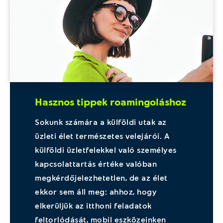
Hasznos tippek roamingoláshoz
Sokunk számára a külföldi utak az
üzleti élet természetes velejárói. A
külföldi üzletfelekkel való személyes
kapcsolattartás értéke valóban
megkérdőjelezhetetlen, de az élet
ekkor sem áll meg: ahhoz, hogy
elkerüljük az itthoni feladatok
feltorlódását, mobil eszközeinken