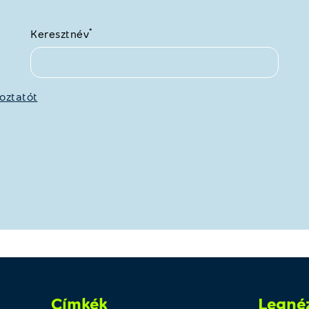
*
Keresztnév
oztatót
Címkék
Legné