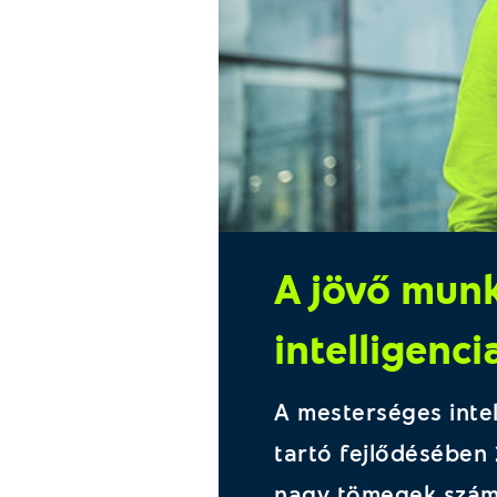
A jövő munk
intelligenc
A mesterséges intell
tartó fejlődésében 
nagy tömegek számá