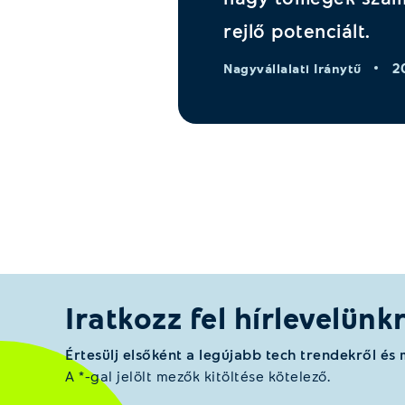
rejlő potenciált.
2
Nagyvállalati Iránytű
Iratkozz fel hírlevelünk
Értesülj elsőként a legújabb tech trendekről és
A *-gal jelölt mezők kitöltése kötelező.