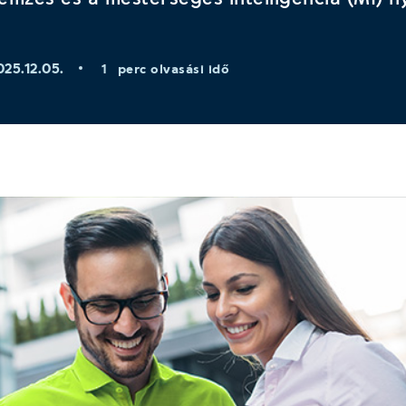
025.12.05.
perc olvasási idő
1