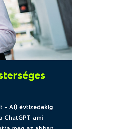
sterséges
t – AI) évtizedekig
 a ChatGPT, ami
atta meg az abban