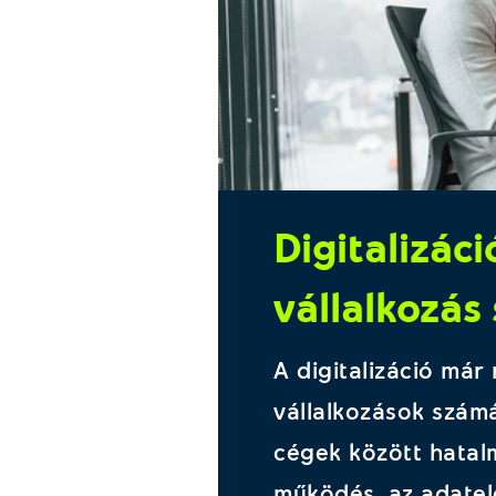
Digitalizác
vállalkozás
A digitalizáció már
vállalkozások szám
cégek között hatal
működés, az adatele