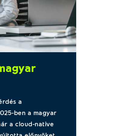
 magyar
kérdés a
 2025-ben a magyar
ár a cloud-native
yújtotta előnyöket