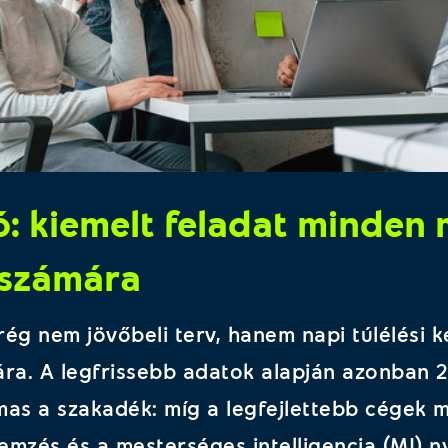
ió: kiemelt feladat minden
 számára
 rég nem jövőbeli terv, hanem napi túlélési 
ára. A legfrissebb adatok alapján azonban
mas a szakadék: míg a legfejlettebb cégek m
mzés és a mesterséges intelligencia (MI) n