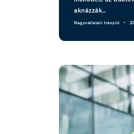
aknázzák…
2
Nagyvállalati Iránytű