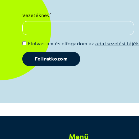
*
Vezetéknév
Elolvastam és elfogadom az
adatkezelési tájék
Menü