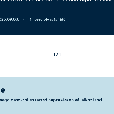
025.09.03.
perc olvasási idő
1
1 / 1
re
 megoldásokról és tartsd naprakészen vállalkozásod.