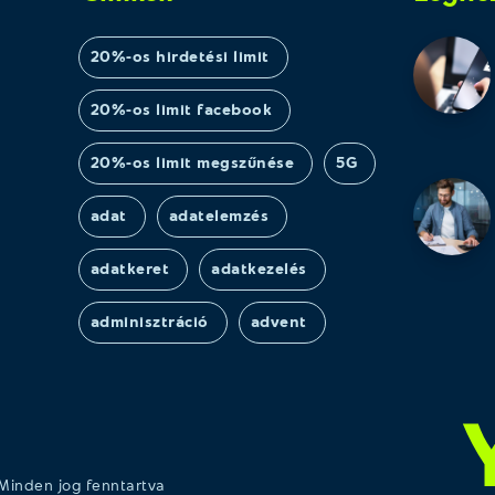
20%-os hirdetési limit
20%-os limit facebook
20%-os limit megszűnése
5G
adat
adatelemzés
adatkeret
adatkezelés
adminisztráció
advent
 Minden jog fenntartva