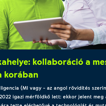
ahelye: kollaboráció a me
ia korában
igencia (MI vagy – az angol rövidítés szerin
2022 igazi mérföldkő lett: ekkor jelent meg
ra tette elérhetővé a technológiát és mut