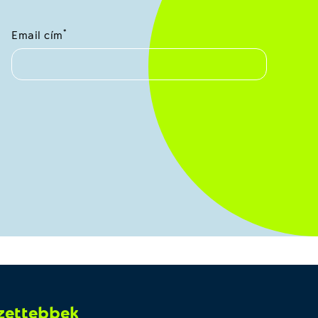
*
Email cím
zettebbek