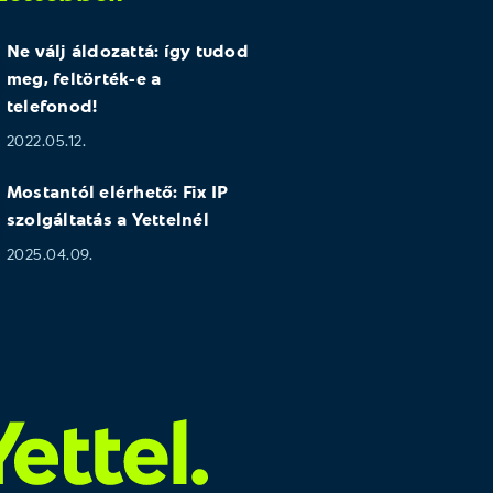
Ne válj áldozattá: így tudod
meg, feltörték-e a
telefonod!
2022.05.12.
Mostantól elérhető: Fix IP
szolgáltatás a Yettelnél
2025.04.09.