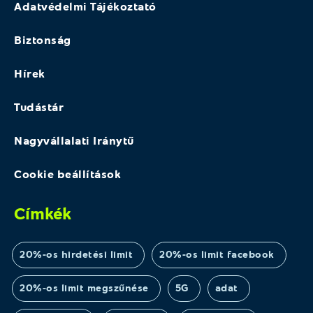
Adatvédelmi Tájékoztató
Biztonság
Hírek
Tudástár
Nagyvállalati Iránytű
Cookie beállítások
Címkék
20%-os hirdetési limit
20%-os limit facebook
20%-os limit megszűnése
5G
adat