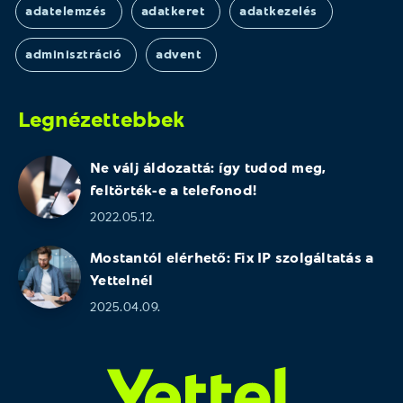
adatelemzés
adatkeret
adatkezelés
adminisztráció
advent
Legnézettebbek
Ne válj áldozattá: így tudod meg,
feltörték-e a telefonod!
2022.05.12.
Mostantól elérhető: Fix IP szolgáltatás a
Yettelnél
2025.04.09.