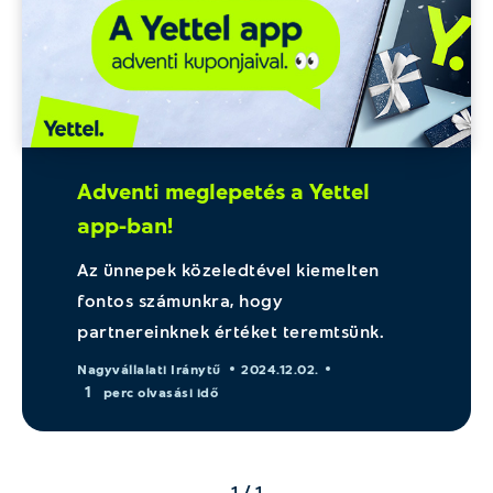
Adventi meglepetés a Yettel
app-ban!
Az ünnepek közeledtével kiemelten
fontos számunkra, hogy
partnereinknek értéket teremtsünk.
Nagyvállalati Iránytű
2024.12.02.
1
perc olvasási idő
1 / 1