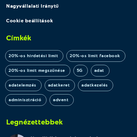
Nagyvállalati Iránytű
Cookie beállítások
Címkék
20%-os hirdetési limit
20%-os limit facebook
20%-os limit megszűnése
5G
adat
adatelemzés
adatkeret
adatkezelés
adminisztráció
advent
Legnézettebbek