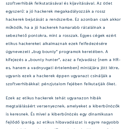
szoftverhibák felkutatásával és kijavításával. Az ötlet
egyszerű: a jó hackerek megakadályozzák a rossz
hackerek bejutását a rendszerbe. Ez azonban csak akkor
működik, ha a jó hackerek hamarabb rátalálnak a
sebezhető pontokra, mint a rosszak. Egyes cégek ezért
etikus hackereket alkalmaznak ezek felfedezésére
úgynevezett „bug bounty” programok keretében. A
kifejezés a „bounty hunter”, azaz a fejvadász (nem a HR-
es, hanem a vadnyugati értelemben) mintájára jött létre,
ugyanis ezek a hackerek éppen ugyanazt csinálják a
szoftverhibákkal: pénzjutalom fejében felkutatják őket.
Ezek az etikus hackerek tehát ugyanazon hibák
megtalálásáért versenyeznek, amelyeket a kiberbűnözők
is keresnek. És mivel a kiberbűnözés egy dinamikusan
fejlődő iparág, az etikus hibavadászat is egyre nagyobb