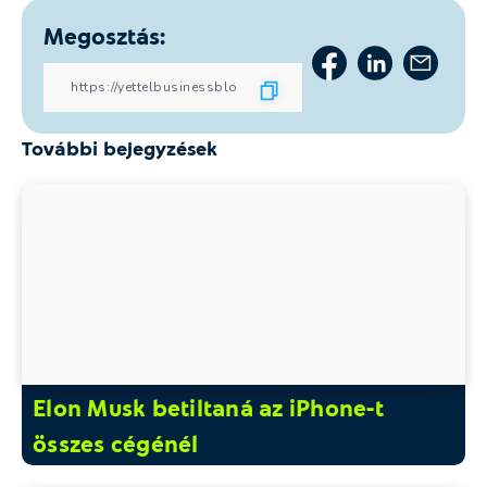
Megosztás:
További bejegyzések
Elon Musk betiltaná az iPhone-t
összes cégénél