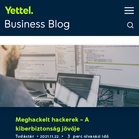
Meghackelt hackerek – A
kiberbiztonság jövője
3
Tudástár
perc olvasási idő
2021.11.22.