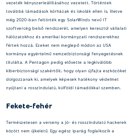
vezeték kényszerleállításához vezetett. Történtek
továbbá támadások kórházak és iskolák ellen is, illetve
még 2020-ban feltörték egy SolarWinds nevű IT
szoftvercég belső rendszerét, amelyen keresztül vállalati
hálózatokhoz és amerikai kormányzati rendszerekhez
fértek hozzá. Ezeket nem meglepő módon az USA
kormánya egyértelmű nemzetbiztonsági fenyegetésnek
titulálta. A Pentagon pedig elővette a legkiválóbb
kiberbiztonsági szakértőit, hogy olyan újfajta eszközöket
dolgozzanak ki, amelyek képesek hatékony védelmet
nyújtani a rosszindulatú, külföldi támadókkal szemben.
Fekete-fehér
Természetesen a verseny a jó- és rosszindulatú hackerek
között nem újkeletű. Egy egész iparág foglalkozik a