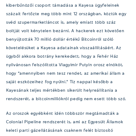
kiberbűnözői csoport támadása a Kayesa ügyfeleinek
százait fertőzte meg több mint 12 országban, köztük egy
svéd szupermarketláncot is, amely emiatt több száz
boltját volt kénytelen bezárni. A hackerek ezt követően
benyújtották 70 millió dollár értékű Bitcoinról szóló
követelésüket a Kayesa adatainak visszaállításáért. Az
ügyből akkora botrány kerekedett, hogy a Fehér Ház
nyilvánosan felszólította Vlagyimir Putyin orosz elnököt,
hogy “amennyiben nem tesz rendet, az amerikai állam a
saját eszközeihez fog nyúlni.” Tíz nappal később a
Kayesának teljes mértékben sikerült helyreállítania a
rendszerét, a bitcoinmilliókról pedig nem esett több szó.
Az oroszok egyébként idén többször megtámadták a
Colonial Pipeline rendszerét is, ami az Egyesült Államok
keleti parti gázellátásának csaknem felét biztosító