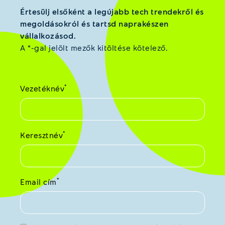
Értesülj elsőként a legújabb tech trendekről és
megoldásokról és tartsd naprakészen
vállalkozásod.
A *-gal jelölt mezők kitöltése kötelező.
*
Vezetéknév
*
Keresztnév
*
Email cím