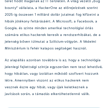
teret hódít magának az IT területén. A világ vezető „bug
bounty” vállalata, a HackerOne az előrejelzések szerint
2025-ig összesen 1 milliárd dollár jutalmat fog kifizetni a
hibák jótékony feltárásáért. A Microsoft, a Facebook, a
Google, és szinte minden amerikai technológiai óriás
számára etikus hackerek keresik a rendszerhibákat, de a
jelenség bőven túlmutat a Szilícium-völgyön. A Védelmi
Minisztérium is fehér kalapos segítséget használ.
Az alapállás azonban továbbra is az, hogy a technológia
jelenlegi fejlettségi szintje egyszerűen nem teszi lehetővé,
hogy hibátlan, vagy izoláltan működő szoftvert hozzunk
létre. Amennyiben viszont az etikus hackerek nem
vesznek észre egy hibát, vagy újak keletkeznek a
javítások során, a támadás elkerülhetetlenné válik.