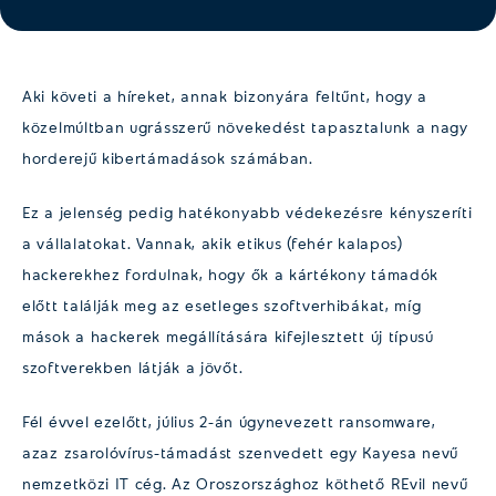
Aki követi a híreket, annak bizonyára feltűnt, hogy a
közelmúltban ugrásszerű növekedést tapasztalunk a nagy
horderejű kibertámadások számában.
Ez a jelenség pedig hatékonyabb védekezésre kényszeríti
a vállalatokat. Vannak, akik etikus (fehér kalapos)
hackerekhez fordulnak, hogy ők a kártékony támadók
előtt találják meg az esetleges szoftverhibákat, míg
mások a hackerek megállítására kifejlesztett új típusú
szoftverekben látják a jövőt.
Fél évvel ezelőtt, július 2-án úgynevezett ransomware,
azaz zsarolóvírus-támadást szenvedett egy Kayesa nevű
nemzetközi IT cég. Az Oroszországhoz köthető REvil nevű