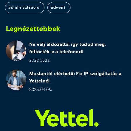
adminisztráció
advent
Legnézettebbek
Ne válj áldozattá: így tudod meg,
feltörték-e a telefonod!
2022.05.12.
Mostantól elérhető: Fix IP szolgáltatás a
Yettelnél
2025.04.09.