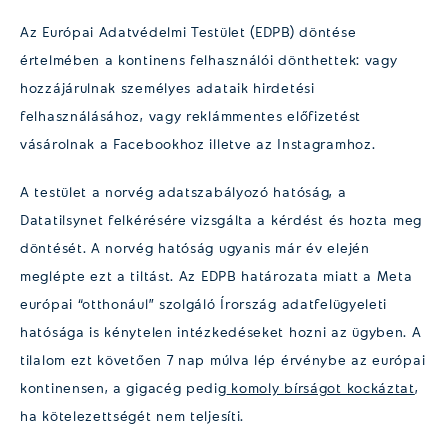
Az Európai Adatvédelmi Testület (EDPB) döntése
értelmében a kontinens felhasználói dönthettek: vagy
hozzájárulnak személyes adataik hirdetési
felhasználásához, vagy reklámmentes előfizetést
vásárolnak a Facebookhoz illetve az Instagramhoz.
A testület a norvég adatszabályozó hatóság, a
Datatilsynet felkérésére vizsgálta a kérdést és hozta meg
döntését. A norvég hatóság ugyanis már év elején
meglépte ezt a tiltást. Az EDPB határozata miatt a Meta
európai “otthonául” szolgáló Írország adatfelügyeleti
hatósága is kénytelen intézkedéseket hozni az ügyben. A
tilalom ezt követően 7 nap múlva lép érvénybe az európai
kontinensen, a gigacég pedig
komoly bírságot kockáztat
,
ha kötelezettségét nem teljesíti.