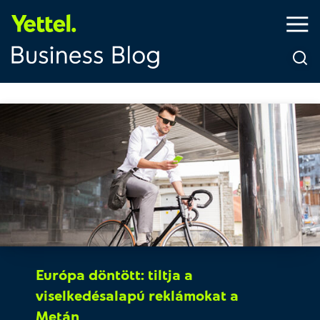
Európa döntött: tiltja a
viselkedésalapú reklámokat a
Metán