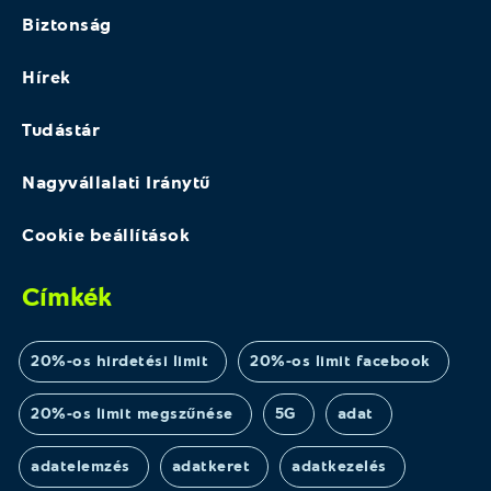
Biztonság
Hírek
Tudástár
Nagyvállalati Iránytű
Cookie beállítások
Címkék
20%-os hirdetési limit
20%-os limit facebook
20%-os limit megszűnése
5G
adat
adatelemzés
adatkeret
adatkezelés