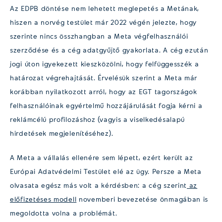
Az EDPB döntése nem lehetett meglepetés a Metának,
hiszen a norvég testület már 2022 végén jelezte, hogy
szerinte nincs összhangban a Meta végfelhasználói
szerződése és a cég adatgyűjtő gyakorlata. A cég ezután
jogi úton igyekezett kieszközölni, hogy felfüggesszék a
határozat végrehajtását. Érvelésük szerint a Meta már
korábban nyilatkozott arról, hogy az EGT tagországok
felhasználóinak egyértelmű hozzájárulását fogja kérni a
reklámcélú profilozáshoz (vagyis a viselkedésalapú
hirdetések megjelenítéséhez).
A Meta a vállalás ellenére sem lépett, ezért került az
Európai Adatvédelmi Testület elé az ügy. Persze a Meta
olvasata egész más volt a kérdésben: a cég szerint
az
előfizetéses modell
novemberi bevezetése önmagában is
megoldotta volna a problémát.